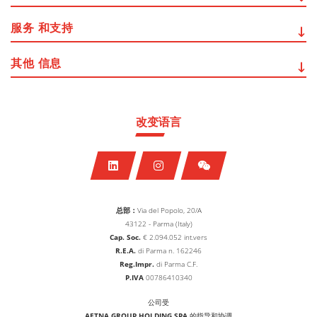
服务
和支持
其他
信息
改变语言
总部：
Via del Popolo, 20/A
43122 - Parma (Italy)
Cap. Soc.
€
2.094.052
int.vers
R.E.A.
di Parma n. 162246
Reg.Impr.
di Parma C.F.
P.IVA
00786410340
公司受
AETNA GROUP HOLDING SPA
的指导和协调