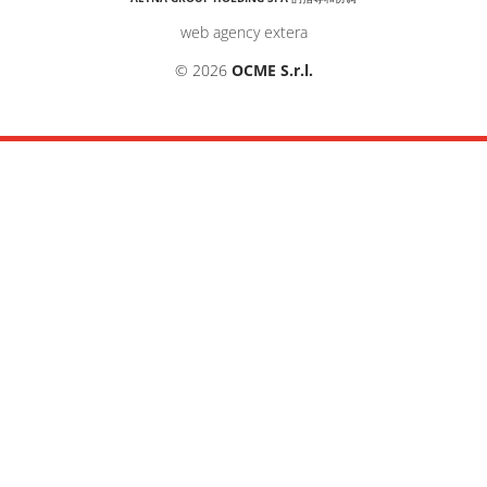
web agency extera
© 2026
OCME S.r.l.