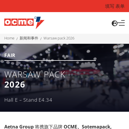
填写 表单
home
新闻和事件
warsaw pack 2026
FAIR
WARSAW PACK
2026
Hall E – Stand E4.34
Aetna Group
将携旗下品牌
OCME、Sotemapack,