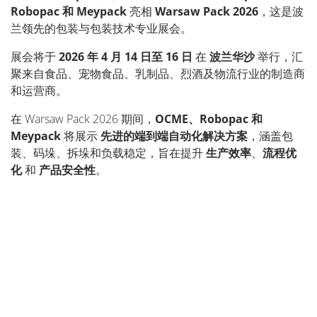
Robopac 和 Meypack
亮相
Warsaw Pack 2026
，这是波
兰领先的包装与包装技术专业展会。
展会将于
2026 年 4 月 14 日至 16 日
在
波兰华沙
举行，汇
聚来自食品、宠物食品、乳制品、烈酒及物流行业的制造商
和运营商。
在 Warsaw Pack 2026 期间，
OCME、Robopac 和
Meypack
将展示
先进的端到端自动化解决方案
，涵盖包
装、码垛、拆垛和负载稳定，旨在提升
生产效率
、
流程优
化
和
产品安全性
。