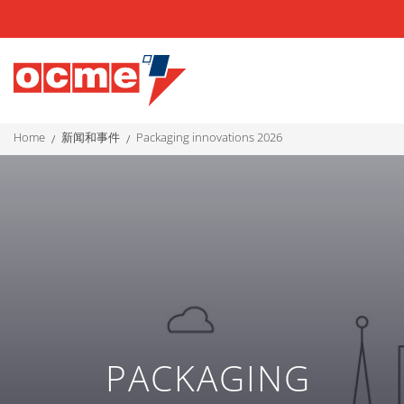
home
新闻和事件
packaging innovations 2026
PACKAGING