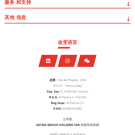
服务
和支持
其他
信息
改变语言
总部：
Via del Popolo, 20/A
43122 - Parma (Italy)
Cap. Soc.
€
2.094.052
int.vers
R.E.A.
di Parma n. 162246
Reg.Impr.
di Parma C.F.
P.IVA
00786410340
公司受
AETNA GROUP HOLDING SPA
的指导和协调
web agency extera