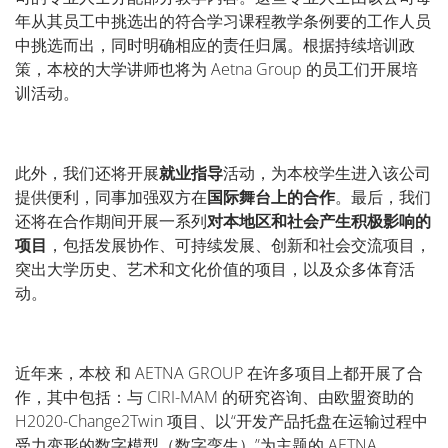
年从其员工中挑选出的符合学习课程教学条例要的工作人员
中挑选而出，同时明确相应的责任归属。根据持续培训政
策，本校的大学讲师也将为
Aetna Group
的员工们开展培
训活动。
此外，我们还将开展
就业指导
活动，为本校学生进入该公司
提供便利，同事加强双方在
国际舞台上的合作
。最后，我们
还将在合作期间开展一系列
对本地区和社会产生积极影响的
项目
，包括发展协作、可持续发展、创新和社会交流项目，
突出大学历史、艺术和文化价值的项目，以及众多体育活
动。
近年来，本校
和
AETNA GROUP
在许多项目上都开展了合
作，其中包括：与
CIRI-MAM
的研究咨询、由欧盟资助的
H2020-Change2Twin
项目、以“开发产品托盘在运输过程中
受力变形的数字模型（数字孪生）”为主题的
AETNA