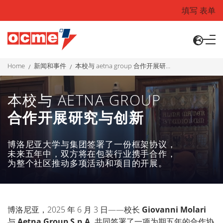
填写 表单
home
新闻和事件
本校与 aetna group 合作开展研究与创新
本校与 AETNA GROUP
合作开展研究与创新
博洛尼亚大学与集团签署了一份框架协议，
未来五年中，双方将在包装行业携手合作，
为整个社区推动多项活动和项目的开展。
博洛尼亚，
2025
年
6
月
3
日——校长
Giovanni Molari
与
Aetna Group S.p.A.
共同签署了一项为期五年的合作协