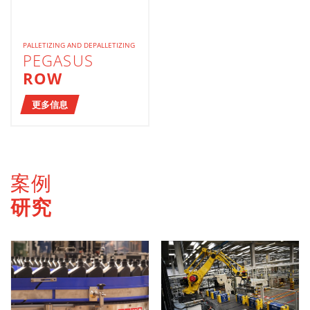
PALLETIZING AND DEPALLETIZING
PEGASUS
ROW
更多信息
案例
研究