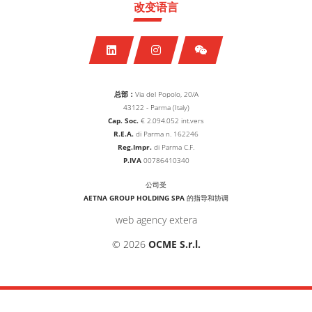
改变语言
总部：
Via del Popolo, 20/A
43122 - Parma (Italy)
Cap. Soc.
€
2.094.052
int.vers
R.E.A.
di Parma n. 162246
Reg.Impr.
di Parma C.F.
P.IVA
00786410340
公司受
AETNA GROUP HOLDING SPA
的指导和协调
web agency extera
© 2026
OCME S.r.l.