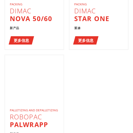
PACKING
PACKING
DIMAC
DIMAC
NOVA 50/60
STAR ONE
新产品
紧凑
更多信息
更多信息
PALLETIZING AND DEPALLETIZING
ROBOPAC
PALWRAPP