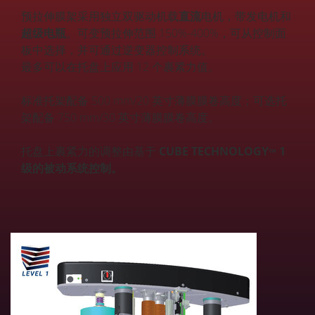
预拉伸膜架采用独立双驱动机载
直流
电机，带发电机和
超级电瓶
。可变预拉伸范围 150%-400%，可从控制面
板中选择，并可通过逆变器控制系统。
最多可以在托盘上应用 12 个裹紧力值。
标准托架配备 500 mm/20 英寸薄膜膜卷高度；可选托
架配备 750 mm/30 英寸薄膜膜卷高度。
托盘上裹紧力的调整由基于
CUBE TECHNOLOGY
1
TM
级的被动系统控制。