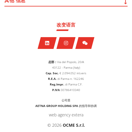
其他
信息
改变语言
总部：
Via del Popolo, 20/A
43122 - Parma (Italy)
Cap. Soc.
€
2.094.052
int.vers
R.E.A.
di Parma n. 162246
Reg.Impr.
di Parma C.F.
P.IVA
00786410340
公司受
AETNA GROUP HOLDING SPA
的指导和协调
web agency extera
© 2026
OCME S.r.l.