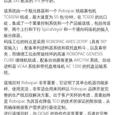
以及 2x2 配置的 3-5 升牛奶。
该系统由一个瓶分路器和一个 Robopac 纸箱裹包机
TC600W 组成，最大速度为 55 包/分钟。在 TC600 的出口
处，集成了一个重量控制系统和一个产品输送线，包括传送
带、两个上行和下行 SpiralVeyor 和一个通向码垛机的输入
板分路器。
码垛工位的特点是采用 ROBOPAC ARES 2CP/P（具有 90°
双输入），配备单列进料器系统和双托盘料斗，以及幕帘
夹，而缠绕工位由带旋转环的高速 ROBOPAC GENESIS
CUBE 缠绕机组成，配备自动膜卷更换 ARC/1M 系统、自动
进料器 VCA4 系统和带托盘堆垛机 AC 1200 的托盘运输系
统。
该项目对 Robopac 非常重要，它证明了其单台机器功能多
样、使用灵活，非常适合用来同样以 Robopac 品牌开发完
整的生产线后段解决方案。出于客户关怀的考虑，质量始终
是 Robopac 为其旨在降低 TCO 的技术所保证的附加值，从
而确保根据客户需求进行最佳定制。
进行该项目时，与 OCME 的协作也非常重要，后者在完整