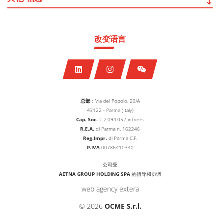
改变语言
总部：
Via del Popolo, 20/A
43122 - Parma (Italy)
Cap. Soc.
€
2.094.052
int.vers
R.E.A.
di Parma n. 162246
Reg.Impr.
di Parma C.F.
P.IVA
00786410340
公司受
AETNA GROUP HOLDING SPA
的指导和协调
web agency extera
© 2026
OCME S.r.l.