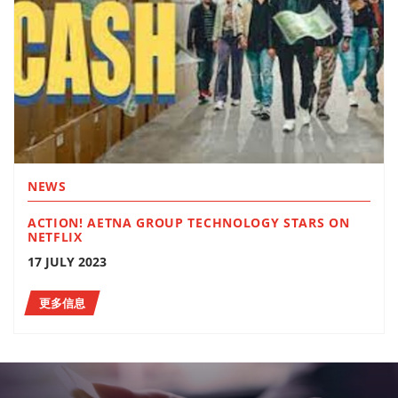
NEWS
ACTION! AETNA GROUP TECHNOLOGY STARS ON
NETFLIX
17 JULY 2023
更多信息