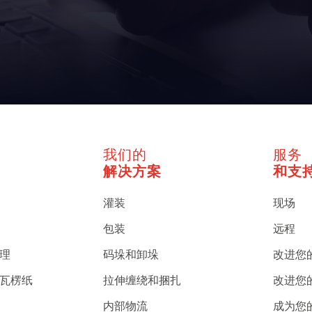
我们的
服务
解决方案
和支
灌装
现场
包装
远程
护理
码垛和卸垛
改进您
、瓦楞纸
拉伸缠绕和捆扎
改进您
内部物流
成为