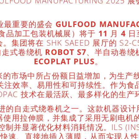
ULFOOD MANUFACTURING 2025 
业最重要的盛会
GULFOOD MANUFAC
食品加工包装机械展）将于
11
月
4
日
集团将在 SHK SAEED 展厅的 S2-
自走式卷绕机
ROBOT S7
、半自动卷绕
ECOPLAT PLUS
。
张的市场中所占份额日益增加，为生产
关注效率、易用性和可持续性。作为食
BOPAC 技术在最活跃、最多样化的生
进的自走式绕卷机之一。这款机器设计
用拉伸膜，并集成了采用无刷电机的专利 
显著优化材料消耗情况。ILS (INSERTIO
以快速、直接地插入薄膜，从而实现人性