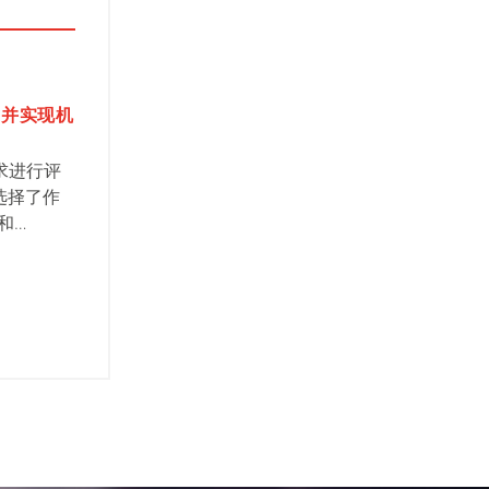
用
度并实现机
求进行评
终选择了作
和
垛机、码垛机
品中最快
方案为基