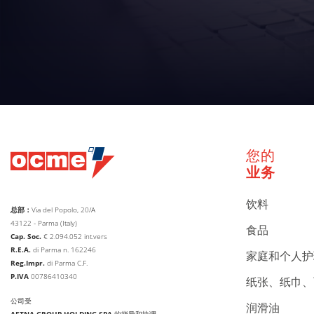
您的
业务
饮料
总部：
Via del Popolo, 20/A
43122 - Parma (Italy)
食品
Cap. Soc.
€
2.094.052
int.vers
R.E.A.
di Parma n. 162246
家庭和个人
Reg.Impr.
di Parma C.F.
P.IVA
00786410340
纸张、纸巾
公司受
润滑油
AETNA GROUP HOLDING SPA
的指导和协调