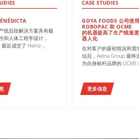
TUDIES
CASE STUDIES
BÉNÉDICTA
GOYA FOODS 公司使
ROBOPAC 和 OCME
产线后段解决方案具有极
的机器提高了生产线速
性和人体工程学设计，
器人化
ic 最近成交了 Heinz-
在对客户的最初情况和需
cta Group 的一个重要项
估后，Aetna Group 最
为自身标杆品牌的 OCME 
Robopac Syestem 拆
和包装机。 因此，生产线末端的设
计和运行以集团内所有产
息
更多信息
和最先进的七大技术解决
础