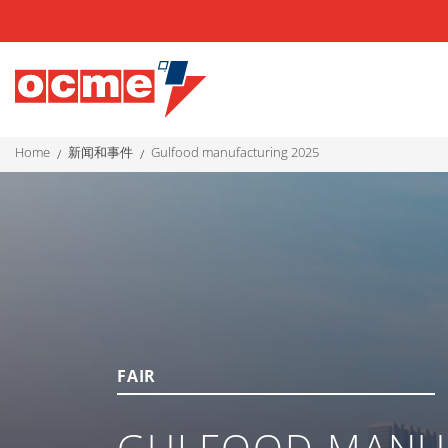
home
新闻和事件
gulfood manufacturing 2025
FAIR
GULFOOD MANU