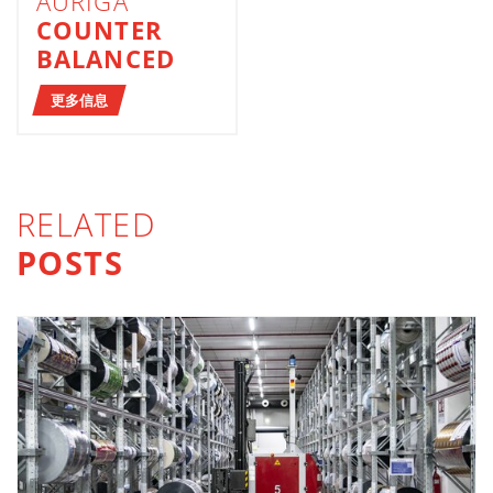
AURIGA
COUNTER
BALANCED
更多信息
RELATED
POSTS