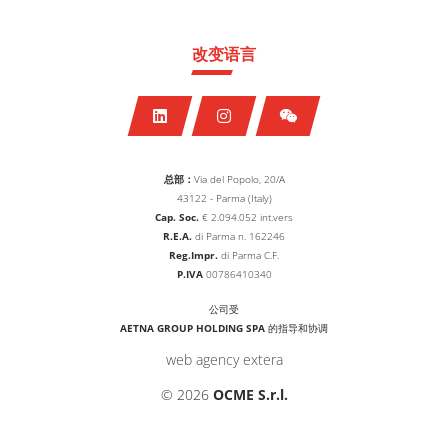
改变语言
总部：
Via del Popolo, 20/A
43122 - Parma (Italy)
Cap. Soc.
€
2.094.052
int.vers
R.E.A.
di Parma n. 162246
Reg.Impr.
di Parma C.F.
P.IVA
00786410340
公司受
AETNA GROUP HOLDING SPA
的指导和协调
web agency extera
© 2026
OCME S.r.l.