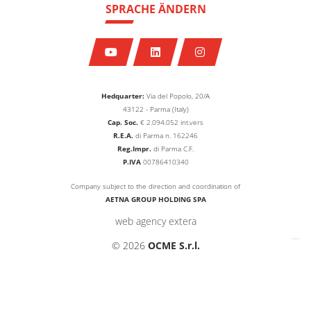
SPRACHE ÄNDERN
Hedquarter:
Via del Popolo, 20/A
43122 - Parma (Italy)
Cap. Soc.
€
2.094.052
int.vers
R.E.A.
di Parma n. 162246
Reg.Impr.
di Parma C.F.
P.IVA
00786410340
Company subject to the direction and coordination of
AETNA GROUP HOLDING SPA
web agency extera
© 2026
OCME S.r.l.
Hinweis bei Erhebung