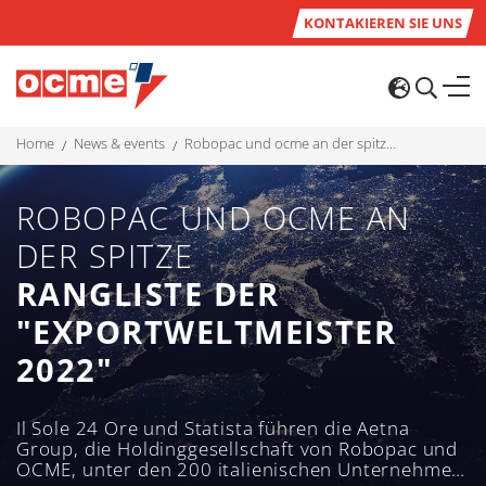
KONTAKIEREN SIE UNS
home
news & events
robopac und ocme an der spitze rangliste der "exportweltmeister 2022"
ROBOPAC UND OCME AN
DER SPITZE
RANGLISTE DER
"EXPORTWELTMEISTER
2022"
Il Sole 24 Ore und Statista führen die Aetna
Group, die Holdinggesellschaft von Robopac und
OCME, unter den 200 italienischen Unternehmen