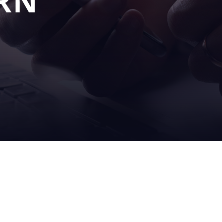
RN
UNSERE
SERV
S
LÖSUNGEN
UND
abfüllanlagen
vor ort