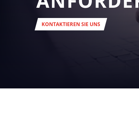
ANFORDE
KONTAKTIEREN SIE UNS
IHR
BUSINES
getränke
Hedquarter:
Via del Popolo, 20/A