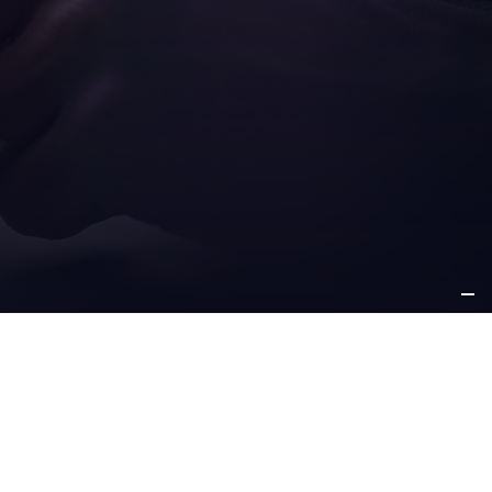
ICE
WEITERE
 SUPPORT
INFORMATIONEN
-service
aetna group