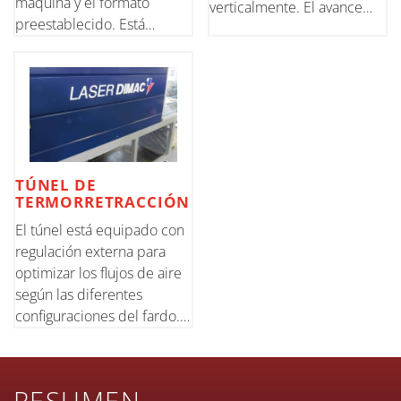
máquina y el formato
verticalmente. El avance
preestablecido. Está
del producto provoca el
disponible también la
desenrollado del film que
regulación de las guías de
empieza a envolver el
alimentación mediante un
producto. El prensor
volante con contador
superior mantiene estable
(opcional) para agilizar
el producto
operaciones
TÚNEL DE
TERMORRETRACCIÓN
El túnel está equipado con
regulación externa para
optimizar los flujos de aire
según las diferentes
configuraciones del fardo.
La tensión de la red de
transporte se mantiene
constante por un
RESUMEN