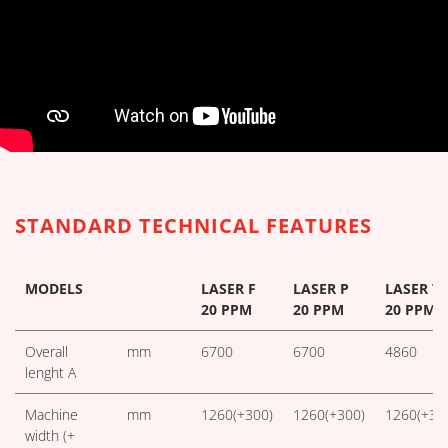
DESCARGAR TABLAS TÉCNICAS
STANDARD TECHNICAL FEATURES
MODELS
LASER F
LASER P
LASER T
20 PPM
20 PPM
20 PPM
Overall
mm
6700
6700
4860
lenght A
Machine
mm
1260(+300)
1260(+300)
1260(+30
width (+