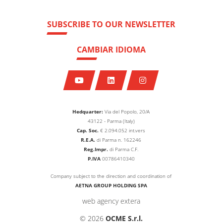
SUBSCRIBE TO OUR NEWSLETTER
CAMBIAR IDIOMA
Hedquarter:
Via del Popolo, 20/A
43122 - Parma (Italy)
Cap. Soc.
€
2.094.052
int.vers
R.E.A.
di Parma n. 162246
Reg.Impr.
di Parma C.F.
P.IVA
00786410340
Company subject to the direction and coordination of
AETNA GROUP HOLDING SPA
web agency extera
© 2026
OCME S.r.l.