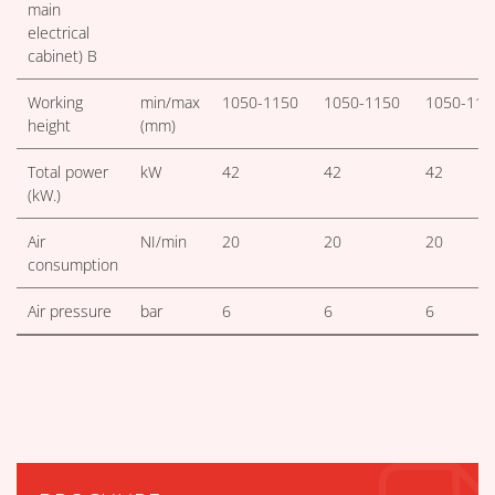
main
electrical
cabinet) B
Working
min/max
1050-1150
1050-1150
1050-115
height
(mm)
Total power
kW
42
42
42
(kW.)
Air
NI/min
20
20
20
consumption
Air pressure
bar
6
6
6