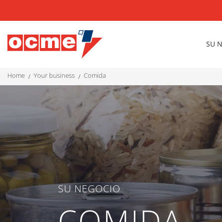
SU 
home
your business
comida
SU NEGOCIO
COMIDA