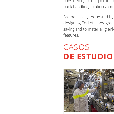
ones belong to our portfolio
pack handling solutions and
As specifically requested by
designing End of Lines, great
saving and to material igie
features.
CASOS
DE ESTUDIO