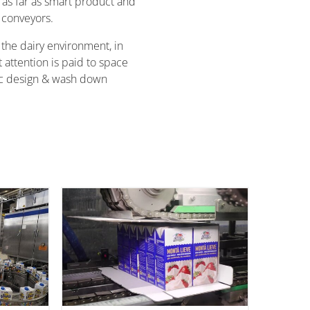
 as far as smart product and
 conveyors.
 the dairy environment, in
 attention is paid to space
nic design & wash down