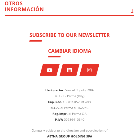
OTROS
INFORMACIÓN
SUBSCRIBE TO OUR NEWSLETTER
CAMBIAR IDIOMA
Hedquarter:
Via del Popolo, 20/A
43122 - Parma (Italy)
Cap. Soc.
€
2.094.052
int.vers
R.E.A.
di Parma n. 162246
Reg.Impr.
di Parma C.F.
P.IVA
00786410340
Company subject to the direction and coordination of
AETNA GROUP HOLDING SPA