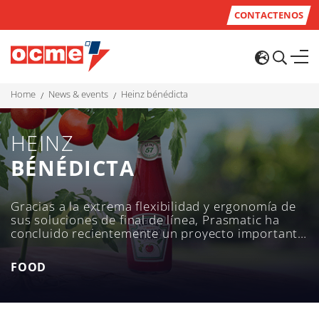
CONTACTENOS
home
news & events
heinz bénédicta
HEINZ
BÉNÉDICTA
Gracias a la extrema flexibilidad y ergonomía de
sus soluciones de final de línea, Prasmatic ha
concluido recientemente un proyecto importante
para el Grupo Heinz-Bénédicta.
FOOD