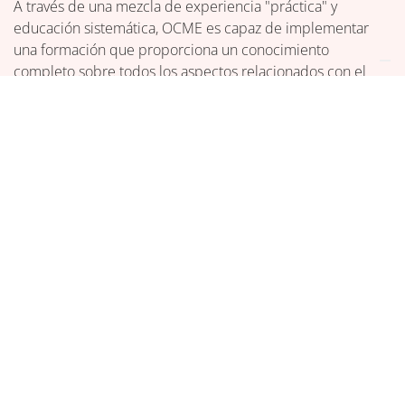
A través de una mezcla de experiencia "práctica" y
educación sistemática, OCME es capaz de implementar
una formación que proporciona un conocimiento
completo sobre todos los aspectos relacionados con el
mantenimiento de las máquinas, la visita de inspección y la
asistencia técnica.
Pronto se lanzará el E-Learning de OCME: una solución
online 24/7 que permite interactuar y refrescar los
conocimientos aprendidos durante la fase de formación y
entrenamiento.
GRACIAS A LA PLATAFORMA DEL SISTEMA DE
GESTIÓN DEL APRENDIZAJE, CADA OPERARIO Y
TÉCNICO SERÁ APOYADO EN EL CUMPLIMIENTO
DE LA FORMACIÓN DE COMPETENCIAS
ORDINARIAS Y EXTRAORDINARIAS, MEJORANDO
ASÍ LOS CONOCIMIENTOS Y LA EFICIENCIA.