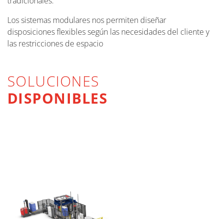
tradicionales.
Los sistemas modulares nos permiten diseñar
disposiciones flexibles según las necesidades del cliente y
las restricciones de espacio
SOLUCIONES
DISPONIBLES
EMBALAJE
PALETIZACIÓN
MÁS INFORMACIÓN
ENVOLTURA CON FILM ESTENSIBLE Y
ANILLADO
MÁS INFORMACIÓN
LOGÍSTICA INTERNA
MÁS INFORMACIÓN
MÁS INFORMACIÓN