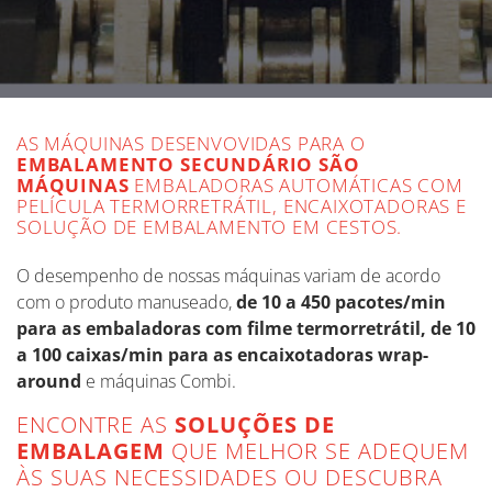
AS MÁQUINAS DESENVOVIDAS PARA O
EMBALAMENTO SECUNDÁRIO SÃO
MÁQUINAS
EMBALADORAS AUTOMÁTICAS COM
PELÍCULA TERMORRETRÁTIL, ENCAIXOTADORAS E
SOLUÇÃO DE EMBALAMENTO EM CESTOS.
O desempenho de nossas máquinas variam de acordo
com o produto manuseado,
de 10 a 450 pacotes/min
para as embaladoras com filme termorretrátil, de 10
a 100 caixas/min para as encaixotadoras wrap-
around
e máquinas Combi.
ENCONTRE AS
SOLUÇÕES DE
EMBALAGEM
QUE MELHOR SE ADEQUEM
ÀS SUAS NECESSIDADES OU DESCUBRA