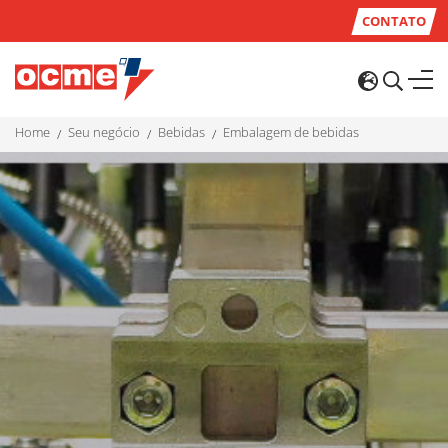
CONTATO
home
seu negócio
bebidas
embalagem de bebidas