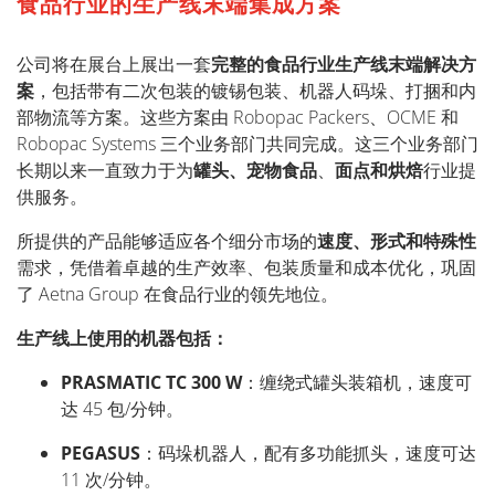
食品行业的生产线末端集成方案
公司将在展台上展出一套
完整的食品行业生产线末端解决方
案
，包括带有二次包装的镀锡包装、机器人码垛、打捆和内
部物流等方案。这些方案由
Robopac
Packers
、
OCME
和
Robopac Systems
三个业务部门共同完成。这三个业务部门
长期以来一直致力于为
罐头、宠物食品
、
面点和烘焙
行业提
供服务。
所提供的产品能够适应各个细分市场的
速度、形式和特殊性
需求，凭借着卓越的生产效率、包装质量和成本优化，巩固
了
Aetna Group
在食品行业的领先地位。
生产线上使用的机器包括：
PRASMATIC TC 300 W
：缠绕式罐头装箱机，速度可
达
45
包
/
分钟。
PEGASUS
：码垛机器人，配有多功能抓头，速度可达
11
次
/
分钟。