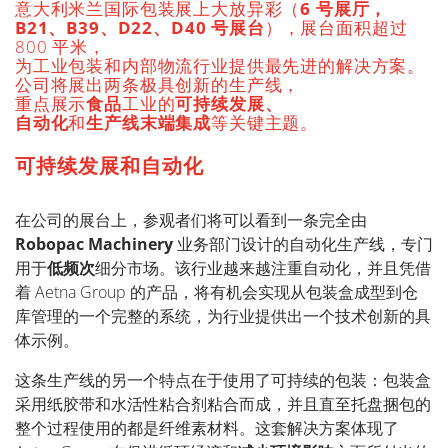
意大利米兰国际包装展上大放异彩（
6
号展厅，
B21
、
B39
、
D22
、
D40
号展台
），展台面积超过
800
平米，
为工业包装和内部物流行业提供最先进的解决方案。
公司将展出两条极具创新的生产线，
重点展示
食品
工业的
可持续发展、
自动化
和
生产线末端集成
等关键主题。
可持续发展和自动化
在公司的展台上，参观者们将可以看到一条完全由
Robopac Machinery
业务部门设计的自动化生产线，专门
用于
低频次
细分市场。该行业越来越注重自动化，并且凭借
着
Aetna Group
的产品，将有机会实现从包装盒成型到仓
库管理的一个完整的系统，为行业提供出一个技术创新的具
体示例。
这条生产线的另一个特点在于使用了可持续的包装：包装盒
采用纸胶带和水活性粘合剂粘合而成，并且直至托盘捆包的
整个过程使用的都是纤维素材料。这套解决方案体现了