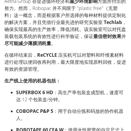
Aetna Group
在促进循环经济和
减少环境影响
方面所付出的
努力。然而，
Robopac
并不局限于
"
plastic
free"
（无塑
料）这一概念，而是根据客户所选择的每种材料提供定制化
的解决方案，并且凭借行业最先进的研究实验室
Techlab
，
确保实现最高的生产效率，降低消耗。该实验室可以对托盘
装载包装系统的有效性进行科学验证，保证
最佳密封效果
并
尽可能减少薄膜消耗量
。
在循环结束后，
ReCYCLE
压实机可以对塑料和纤维素材料
进行处理以便回收再利用，最大限度地实现原料回收，促进
有效的资源管理。
生产线上使用的机器包括：
SUPERBOX 6 HD
：高生产率包装盒成型机，速度可
达
12
个包装盒
/
分钟。
COBOPAC P&P 5
：用于自动分拣和码放的协作机器
人。
ROBOTAPE 60 CFA W
：使用水性胶带的自定尺寸上