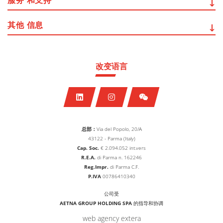
服务
和支持
其他
信息
改变语言
总部：
Via del Popolo, 20/A
43122 - Parma (Italy)
Cap. Soc.
€
2.094.052
int.vers
R.E.A.
di Parma n. 162246
Reg.Impr.
di Parma C.F.
P.IVA
00786410340
公司受
AETNA GROUP HOLDING SPA
的指导和协调
web agency extera