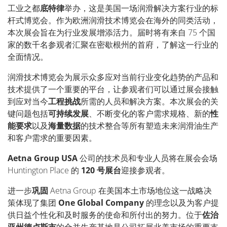
工业之都
底特律
举办，这是美国一场润滑解决方案行业的标
杆式博览会。作为欧洲润滑技术博览会在海外的同类活动，
本次展会旨在为行业发展增添活力。届时将有来自
75
个国
家的数千名参观者汇聚在密歇根州的首府，了解这一行业的
全面情况。
润滑技术博览会为展示众多应对当前行业变化趋势的产品和
技术提供了一个重要的平台，让参观者们可以通过展会接触
到应对当今
工程挑战
所需的人员和解决方案。本次展会的关
键问题包括
可持续发展
、不断变化的客户需求规格、新的
性
能要求
以及
海量数据
的技术整合等所有塑造未来润滑油生产
和客户需求的重要因素。
Aetna Group USA
公司的技术员和专业人员将在展会会场
Huntington Place
的
120
号展台
迎接参观者。
进一步
巩固
Aetna Group
在美国本土市场地位这一战略决
策体现了集团
One Global Company
的理念以及为客户提
供日益个性化和及时服务的使命和所付出的努力。位于
佐治