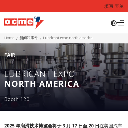
填写 表单
home
新闻和事件
lubricant expo north america
FAIR
LUBRICANT EXPO
NORTH AMERICA
Booth 120
2025
年润滑技术博览会将于
3
月
17
日至
20
日
在美国汽车