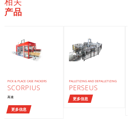
相关
产品
PICK & PLACE CASE PACKERS
PALLETIZING AND DEPALLETIZING
SCORPIUS
PERSEUS
高速
更多信息
更多信息