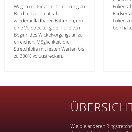
Wagen mit Einzelmotorisierung an
Foliensch
Bord mit automatisch
Endversi
wiederaufladbaren Batterien, um
Folienstr
eine Vorstreckung der Folie von
beinhalte
Beginn des Wickelvorgangs an zu
erreichen. Möglichkeit, die
Stretchfolie mit festen Werten bis
zu 300% vorzustrecken.
ÜBERSICH
Wie die anderen Ringstretch