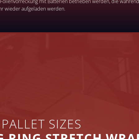
e Folienvorreckung mit Batterien betrieben werden, die währe
uhr wieder aufgeladen werden.
PALLET SIZES
NG RING STRETCH WRA