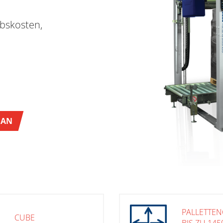
ebskosten,
 AN
PALLETTE
CUBE