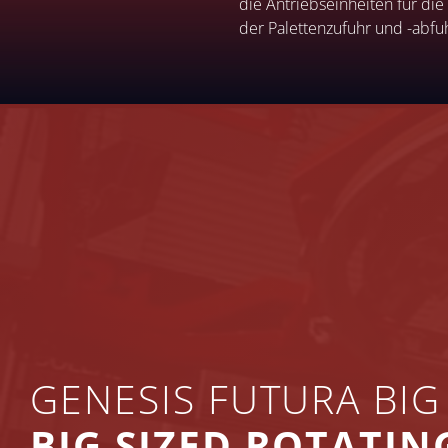
die Antriebseinheiten für di
der Palettenzufuhr und -abf
GENESIS FUTURA BIG 
BIG SIZED ROTATI