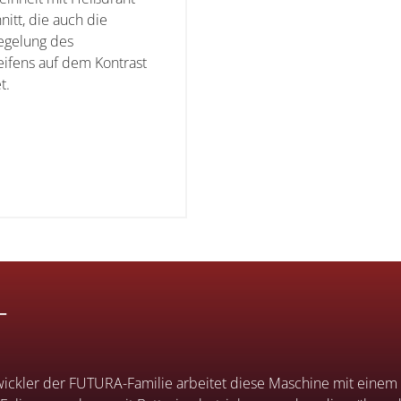
nitt, die auch die
egelung des
eifens auf dem Kontrast
t.
T
wickler der FUTURA-Familie arbeitet diese Maschine mit einem