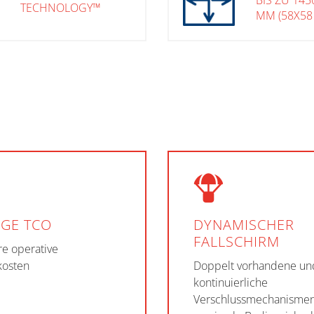
BIS ZU 14
TECHNOLOGY™
MM (58X58
NGE TCO
DYNAMISCHER
FALLSCHIRM
re operative
osten
Doppelt vorhandene un
kontinuierliche
Verschlussmechanismen