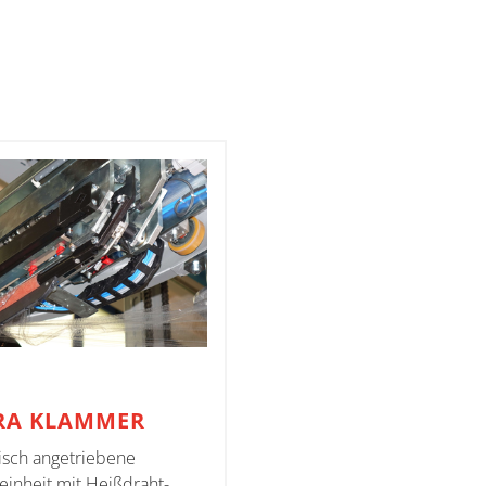
RA KLAMMER
sch angetriebene
inheit mit Heißdraht-