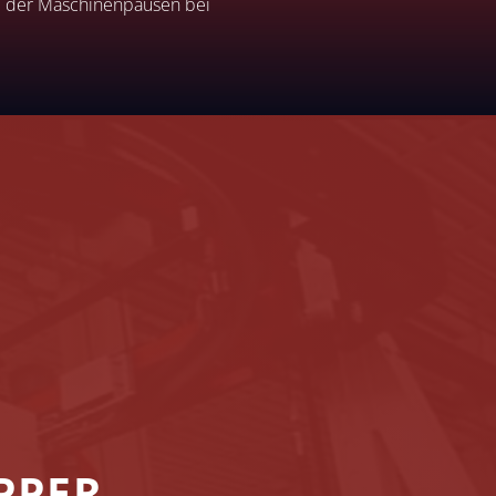
nd der Maschinenpausen bei
PPER