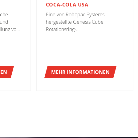
COCA-COLA USA
sche
Eine von Robopac Systems
 und
hergestellte Genesis Cube
llung von
Rotationsring-
ür Dimac
Vertikalverpackungsmaschine
wurde in einer neuen kompletten
d-of-Line
Abfüllanlage im CCR (Coca-Cola
Refreshments USA) Werk in
Indianapolis installiert.
NEN
MEHR INFORMATIONEN