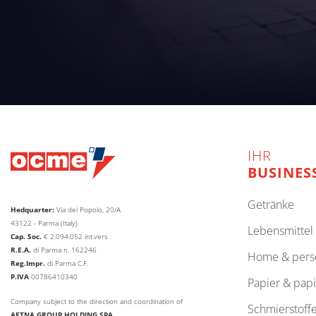
IHR
BUSINES
getränke
Hedquarter:
Via del Popolo, 20/A
43122 - Parma (Italy)
lebensmittel
Cap. Soc.
€
2.094.052
int.vers
R.E.A.
di Parma n. 162246
home & pers
Reg.Impr.
di Parma C.F.
P.IVA
00786410340
papier & pap
Company subject to the direction and coordination of
schmierstoff
AETNA GROUP HOLDING SPA