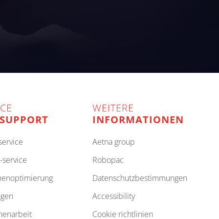
ICE
WEITERE
 SUPPORT
INFORMATIONEN
-service
aetna group
-service
robopac
inenoptimierung
datenschutzbestimmungen
ngen
accessibility
menarbeit
cookie richtlinien