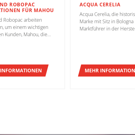
UND ROBOPAC
ACQUA CERELIA
TIONEN FÜR MAHOU
Acqua Cerelia, die histori
 Robopac arbeiten
Marke mit Sitz in Bologna
, um einem wichtigen
Marktführer in der Herste
en Kunden, Mahou, die
Mineralwasser, hat sich f
nd-of-Line-Lösungen im
und Robopac Systems
ektor zu bieten.
entschieden, um seine En
zu modernisieren.
 INFORMATIONEN
MEHR INFORMATIO