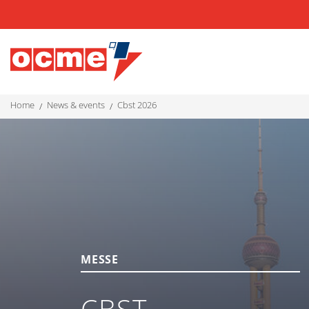
home
news & events
cbst 2026
MESSE
CBST