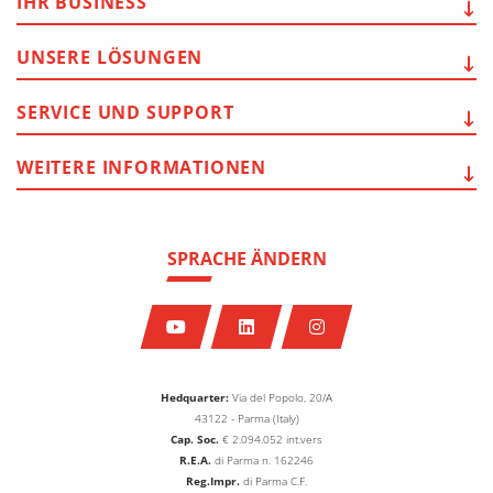
IHR
BUSINESS
UNSERE
LÖSUNGEN
SERVICE
UND SUPPORT
WEITERE
INFORMATIONEN
SPRACHE ÄNDERN
Hedquarter:
Via del Popolo, 20/A
43122 - Parma (Italy)
Cap. Soc.
€
2.094.052
int.vers
R.E.A.
di Parma n. 162246
Reg.Impr.
di Parma C.F.