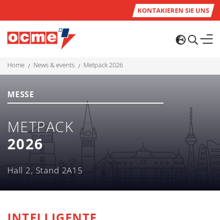
KONTAKIEREN SIE UNS
home
news & events
metpack 2026
MESSE
METPACK
2026
Hall 2, Stand 2A15
INTELLIGENTE