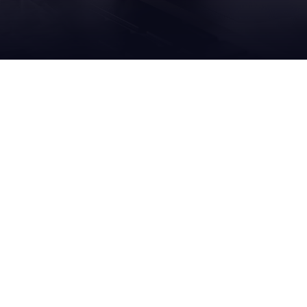
UNSERE
SERV
S
LÖSUNGEN
UND
abfüllanlagen
vor ort
sekundärverpackung
remote
onal care
palettieren & depalettieren
masch
iertücher
stretchwickeln & banderolieren
schulu
e
intralogistik
zusam