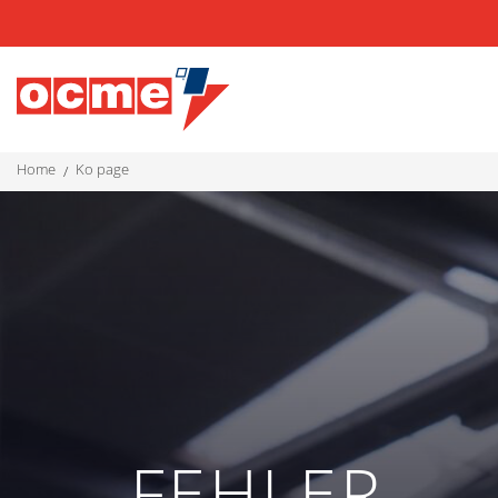
home
ko page
FEHLER