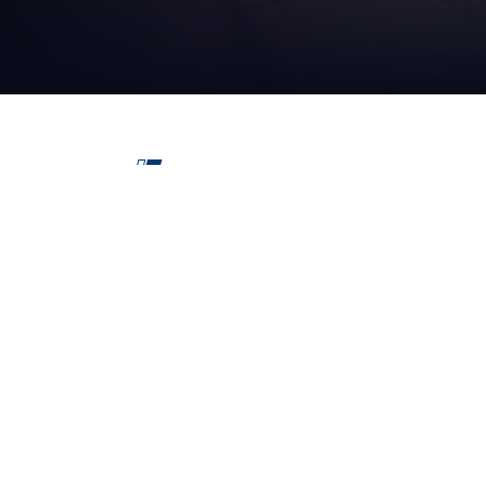
IHR
BUSINES
getränke
Hedquarter:
Via del Popolo, 20/A
43122 - Parma (Italy)
lebensmittel
Cap. Soc.
€
2.094.052
int.vers
R.E.A.
di Parma n. 162246
home & pers
Reg.Impr.
di Parma C.F.
P.IVA
00786410340
papier & pap
Company subject to the direction and coordination of
schmierstoff
AETNA GROUP HOLDING SPA
web agency extera