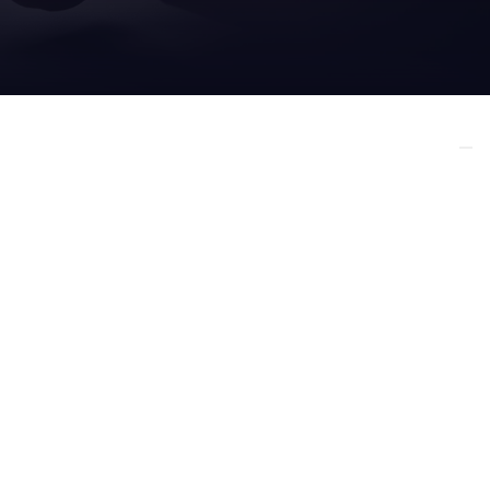
ICE
WEITERE
 SUPPORT
INFORMATIONEN
-service
aetna group
-service
robopac
inenoptimierung
datenschutzbestimmungen
ngen
accessibility
menarbeit
cookie richtlinien
privacy richtlinien