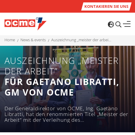
KONTAKIEREN SIE UNS
home
news & events
auszeichnung „meister der arbeit” für gaetano libratti, gm von ocme
AUSZEICHNUNG „MEISTER
DER ARBEIT”
FÜR GAETANO LIBRATTI,
GM VON OCME
Der Generaldirektor von OCME, Ing. Gaetano
Libratti, hat den renommierten Titel „Meister der
Arbeit“ mit der Verleihung des
„Arbeitsverdienststerns“ erhalten.