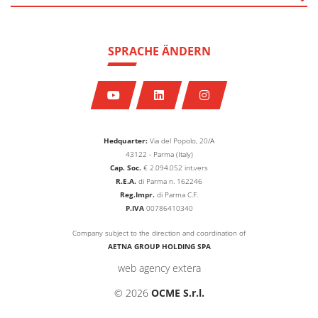
SPRACHE ÄNDERN
Hedquarter:
Via del Popolo, 20/A
43122 - Parma (Italy)
Cap. Soc.
€
2.094.052
int.vers
R.E.A.
di Parma n. 162246
Reg.Impr.
di Parma C.F.
P.IVA
00786410340
Company subject to the direction and coordination of
AETNA GROUP HOLDING SPA
web agency extera
© 2026
OCME S.r.l.