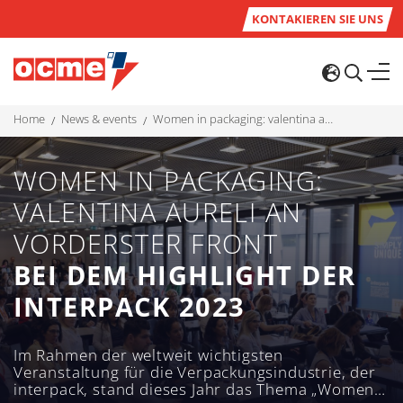
KONTAKIEREN SIE UNS
home
news & events
women in packaging: valentina aureli an vorderster front bei dem highlight der interpack 2023
WOMEN IN PACKAGING:
VALENTINA AURELI AN
VORDERSTER FRONT
BEI DEM HIGHLIGHT DER
INTERPACK 2023
Im Rahmen der weltweit wichtigsten
Veranstaltung für die Verpackungsindustrie, der
interpack, stand dieses Jahr das Thema „Women