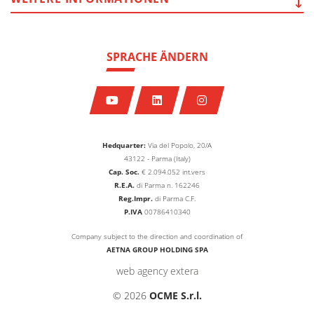
SPRACHE ÄNDERN
Hedquarter:
Via del Popolo, 20/A
43122 - Parma (Italy)
Cap. Soc.
€
2.094.052
int.vers
R.E.A.
di Parma n. 162246
Reg.Impr.
di Parma C.F.
P.IVA
00786410340
Company subject to the direction and coordination of
AETNA GROUP HOLDING SPA
web agency extera
© 2026
OCME S.r.l.