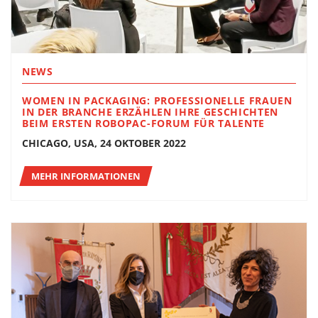
NEWS
WOMEN IN PACKAGING: PROFESSIONELLE FRAUEN
IN DER BRANCHE ERZÄHLEN IHRE GESCHICHTEN
BEIM ERSTEN ROBOPAC-FORUM FÜR TALENTE
CHICAGO, USA, 24 OKTOBER 2022
MEHR INFORMATIONEN