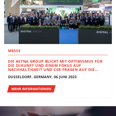
MESSE
DIE AETNA GROUP BLICKT MIT OPTIMISMUS FÜR
DIE ZUKUNFT UND EINEM FOKUS AUF
NACHHALTIGKEIT UND CSR-FRAGEN AUF DIE
INTERPACK 2023 ZURÜCK
DUSSELDORF, GERMANY, 06 JUNI 2023
MEHR INFORMATIONEN