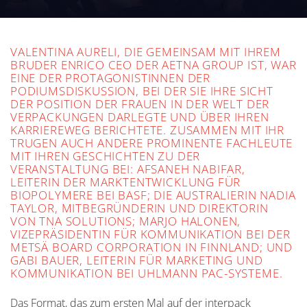
in Packaging“ im Mittelpunkt einer
Podiumsdiskussion mit fünf führenden Frauen
der Branche. Die Podiumsdiskussion fand am 8.
Mai statt und zog mehr als 150 Zuhörer an, was
VALENTINA AURELI, DIE GEMEINSAM MIT IHREM
beweist, dass dieses Thema, über das auch nach
BRUDER ENRICO CEO DER AETNA GROUP IST, WAR
dem Ende der Düsseldorfer Messe immer noch
EINE DER PROTAGONISTINNEN DER
diskutiert wird, sehr aktuell ist.
PODIUMSDISKUSSION, BEI DER SIE IHRE SICHT
DER POSITION DER FRAUEN IN DER WELT DER
VERPACKUNGEN DARLEGTE UND ÜBER IHREN
KARRIEREWEG BERICHTETE. ZUSAMMEN MIT IHR
TRUGEN AUCH ANDERE PROMINENTE FACHLEUTE
MIT IHREN GESCHICHTEN ZU DER
VERANSTALTUNG BEI: AFSANEH NABIFAR,
LEITERIN DER MARKTENTWICKLUNG FÜR
BIOPOLYMERE BEI BASF; DIE AUSTRALIERIN NADIA
TAYLOR, MITBEGRÜNDERIN UND DIREKTORIN
VON TNA SOLUTIONS; MARJO HALONEN,
VIZEPRÄSIDENTIN FÜR KOMMUNIKATION BEI DER
METSÄ BOARD CORPORATION IN FINNLAND; UND
GABI BAUER, LEITERIN FÜR MARKETING UND
KOMMUNIKATION BEI UHLMANN PAC-SYSTEME.
Das Format, das zum ersten Mal auf der interpack