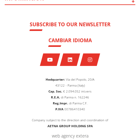
SUBSCRIBE TO OUR NEWSLETTER
CAMBIAR IDIOMA
Hedquarter:
Via del Popolo, 20/A
43122 - Parma (Italy)
Cap. Soc.
€
2.094.052
int.vers
R.E.A.
di Parma n. 162246
Reg.Impr.
di Parma C.F.
P.IVA
00786410340
Company subject to the direction and coordination of
AETNA GROUP HOLDING SPA
web agency extera