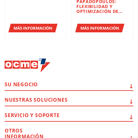
PAPADOPOULOS:
FLEXIBILIDAD Y
OPTIMIZACIÓN DE
LOS PROCESOS DE
ENVASADO Y
PALETIZADO CON
MÁS INFORMACIÓN
MÁS INFORMACIÓN
OCME Y ROBOPAC
SU
NEGOCIO
NUESTRAS
SOLUCIONES
SERVICIO Y
SOPORTE
OTROS
INFORMACIÓN