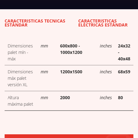
DESCARGAR TABLAS TÉCNICAS
CARACTERÍSTICAS TÉCNICAS
CARACTERÍSTICAS
ESTÁNDAR
ELÉCTRICAS ESTÁNDAR
Dimensiones
mm
600x800 -
inches
24x32
palet mín -
1000x1200
-
máx
40x48
Dimensiones
mm
1200x1500
inches
68x59
máx palet
versión XL
Altura
mm
2000
inches
80
máxima palet