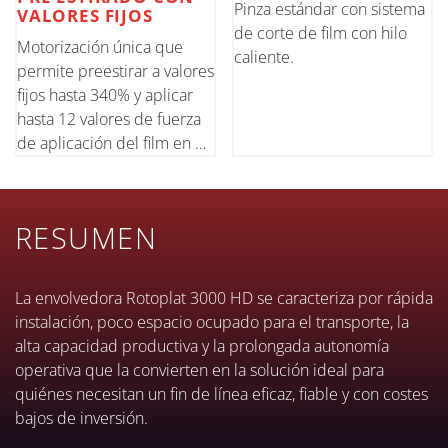
Pinza estándar con sistema
VALORES FIJOS
de corte de film con hilo
Motorización única que
caliente.
permite preestirar a valores
fijos hasta 340% y aplicar
hasta 12 valores de fuerza
de aplicación del film en el
palet. Control de fuerza por
célula de carga. Altura de
film estándar 500 mm / 20
RESUMEN
"; opcional 750 mm / 30"
La envolvedora Rotoplat 3000 HD se caracteriza por rápida
instalación, poco espacio ocupado para el transporte, la
alta capacidad productiva y la prolongada autonomía
operativa que la convierten en la solución ideal para
quiénes necesitan un fin de línea eficaz, fiable y con costes
bajos de inversión.