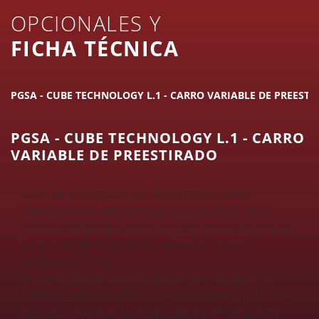
OPCIONALES Y
FICHA TÉCNICA
PGSA - CUBE TECHNOLOGY L.1 - CARRO VARIABLE DE PREESTI
PGSA - CUBE TECHNOLOGY L.1 - CARRO
VARIABLE DE PREESTIRADO
Carro de preestirado con doble motorización
independiente, que permite ajustar la relación de
preestirado del film desde el panel de mando, con un
rango del 150 % al 400 % y sistema de control
mediante inversor.
El carro estándar está equipado con una altura de
bobina de 500 mm/20"; el carro opcional puede estar
equipado con una altura de bobina de 750 mm/30".