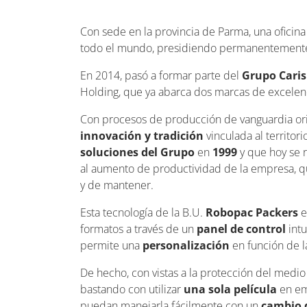
Con sede en la provincia de Parma, una oficina
todo el mundo, presidiendo permanentemente 
En 2014, pasó a formar parte del
Grupo Cari
Holding, que ya abarca dos marcas de excelenc
Con procesos de producción de vanguardia ori
innovación y tradición
vinculada al territori
soluciones del Grupo
en
1999
y que hoy se
al aumento de productividad de la empresa, q
y de mantener.
Esta tecnología de la B.U.
Robopac Packers
e
formatos a través de un
panel de control
intu
permite una
personalización
en función de l
De hecho, con vistas a la protección del medi
bastando con utilizar
una sola película
en em
puedan manejarla fácilmente con un
cambio 