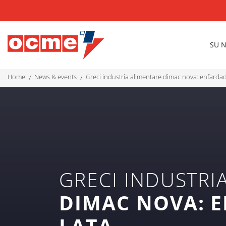
SU 
home
news & events
greci industria alimentare dimac nova: enfarda
GRECI INDUSTRI
DIMAC NOVA: 
LATA