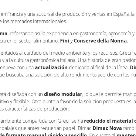
 en Francia y una sucursal de producción y ventas en España, l
los mercados internacionales.
sma
, reforzando así la experiencia en gastronomía, agronomía 
ia en el sector alimentario:
Fini
y
Conserve della Nonna
.
entados al cuidado del medio ambiente y los recursos, Greci 
o y a la cultura gastronómica italiana. Una historia de gran pasi
 renueva con una
actualización
dedicada al final de la línea.
Di
ue buscaba una solución de alto rendimiento acorde con los nu
stá diseñada con un
diseño modular
, lo que le permite mani
itivo y flexible. Otro punto a favor de la solución propuesta es 
as características de producción.
o ambiente compartida con Greci, se ha
reducido el material
balajes que antes requerían papel. Dimac
Dimac Nova
tambi
de formato manual rápido y sencillo
. En cuanto al
manten