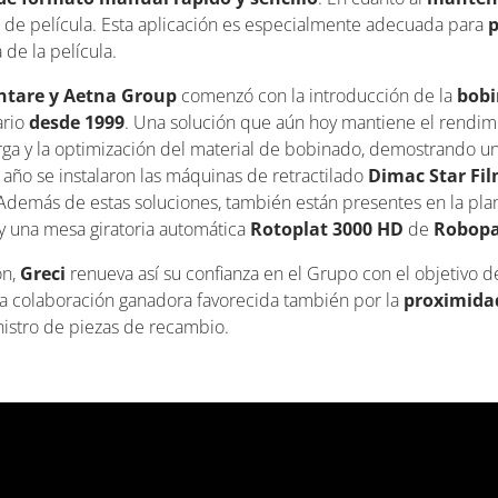
d de película. Esta aplicación es especialmente adecuada para
p
de la película.
entare y Aetna Group
comenzó con la introducción de la
bobi
ario
desde 1999
. Una solución que aún hoy mantiene el rendimi
carga y la optimización del material de bobinado, demostrando un
año se instalaron las máquinas de retractilado
Dimac Star Fil
 Además de estas soluciones, también están presentes en la pla
y una mesa giratoria automática
Rotoplat 3000 HD
de
Robopa
ón,
Greci
renueva así su confianza en el Grupo con el objetivo 
a colaboración ganadora favorecida también por la
proximidad
inistro de piezas de recambio.