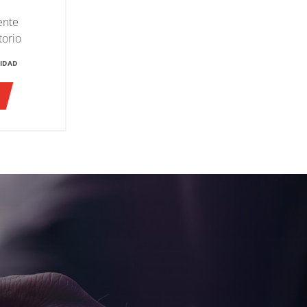
ente
torio
IDAD