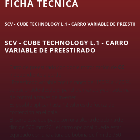
FICHA TÉCNICA
SCV - CUBE TECHNOLOGY L.1 - CARRO VARIABLE DE PREESTIR
SCV - CUBE TECHNOLOGY L.1 - CARRO
VARIABLE DE PREESTIRADO
Carro de preestirado con doble motorización de
CC
independiente a bordo
. Preestirado variable con un rango del 150 % al 400 %,
seleccionable desde el panel de mando y con sistema
de control a través de inverter.
Es posible aplicar hasta 12 valores de fuerza de
contención en el palé.
El carro está equipado con una altura de bobina de
film de 500 mm/20"; el carro opcional puede estar
equipado con una altura de bobina de film de 750