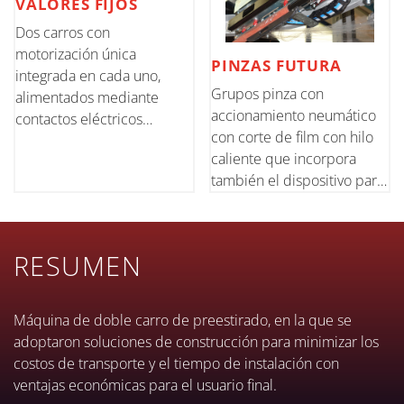
VALORES FIJOS
Dos carros con
motorización única
PINZAS FUTURA
integrada en cada uno,
Grupos pinza con
alimentados mediante
accionamiento neumático
contactos eléctricos
con corte de film con hilo
deslizantes. Posibilidad de
caliente que incorpora
preestirar el film a valores
también el dispositivo para
fijos de hasta 350%
la soldadura final de la
solapa del film en el
contraste.
RESUMEN
Máquina de doble carro de preestirado, en la que se
adoptaron soluciones de construcción para minimizar los
costos de transporte y el tiempo de instalación con
ventajas económicas para el usuario final.