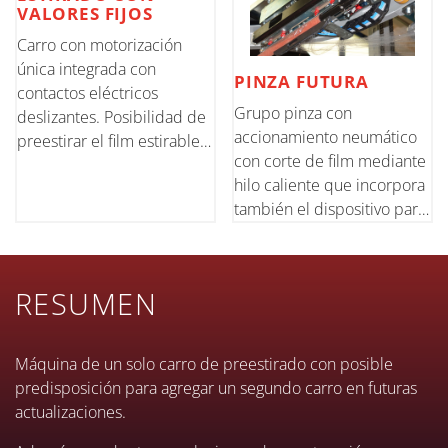
VALORES FIJOS
Carro con motorización
única integrada con
PINZA FUTURA
contactos eléctricos
Grupo pinza con
deslizantes. Posibilidad de
accionamiento neumático
preestirar el film estirable a
con corte de film mediante
valores fijos hasta 350%
hilo caliente que incorpora
también el dispositivo para
la soldadura final de la
solapa del film en el
contraste
RESUMEN
Máquina de un solo carro de preestirado con posible
predisposición para agregar un segundo carro en futuras
actualizaciones.