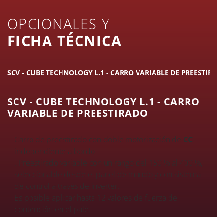
OPCIONALES Y
FICHA TÉCNICA
SCV - CUBE TECHNOLOGY L.1 - CARRO VARIABLE DE PREESTIR
SCV - CUBE TECHNOLOGY L.1 - CARRO
VARIABLE DE PREESTIRADO
Carro de preestirado con doble motorización de
CC
independiente a bordo
. Preestirado variable con un rango del 150 % al 400 %,
seleccionable desde el panel de mando y con sistema
de control a través de inverter.
Es posible aplicar hasta 12 valores de fuerza de
contención en el palé.