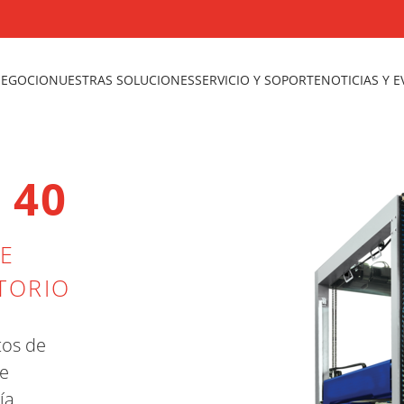
NEGOCIO
NUESTRAS SOLUCIONES
SERVICIO Y SOPORTE
NOTICIAS Y 
 40
E
TORIO
tos de
de
ía