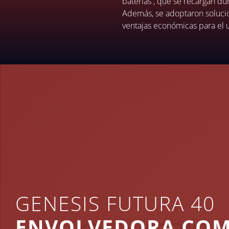
baterías , que se recargan du
Además, se adoptaron solucio
ventajas económicas para el us
GENESIS FUTURA 40
ENVOLVEDORA COM