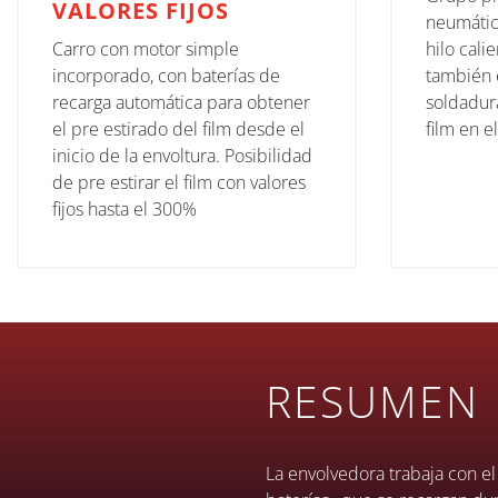
VALORES FIJOS
neumátic
Carro con motor simple
hilo cali
incorporado, con baterías de
también e
recarga automática para obtener
soldadura
el pre estirado del film desde el
film en e
inicio de la envoltura. Posibilidad
de pre estirar el film con valores
fijos hasta el 300%
RESUMEN
La envolvedora trabaja con e