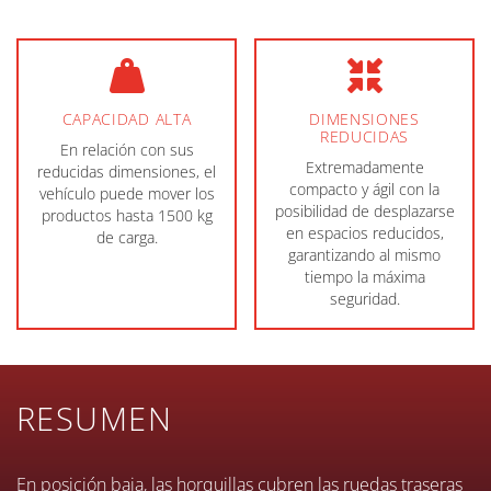
CAPACIDAD ALTA
DIMENSIONES
REDUCIDAS
En relación con sus
Extremadamente
reducidas dimensiones, el
compacto y ágil con la
vehículo puede mover los
posibilidad de desplazarse
productos hasta 1500 kg
en espacios reducidos,
de carga.
garantizando al mismo
tiempo la máxima
seguridad.
RESUMEN
En posición baja, las horquillas cubren las ruedas traseras