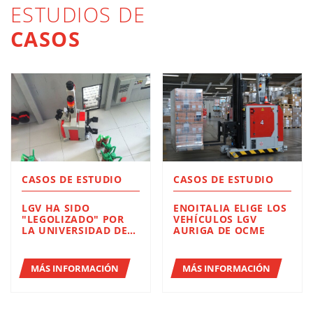
ESTUDIOS DE
CASOS
CASOS DE ESTUDIO
CASOS DE ESTUDIO
LGV HA SIDO
ENOITALIA ELIGE LOS
"LEGOLIZADO" POR
VEHÍCULOS LGV
LA UNIVERSIDAD DE
AURIGA DE OCME
NOTTINGHAM
MÁS INFORMACIÓN
MÁS INFORMACIÓN