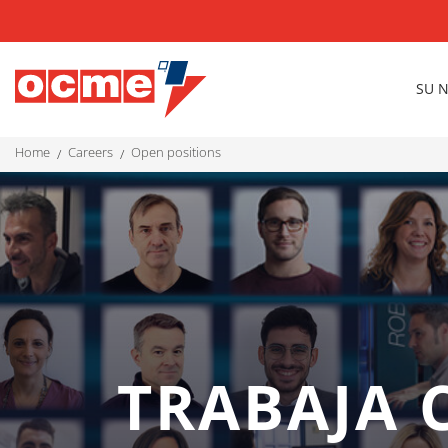
SU 
home
careers
open positions
TRABAJA