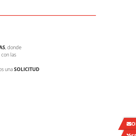
AS
, donde
 con las
nos una
SOLICITUD
O