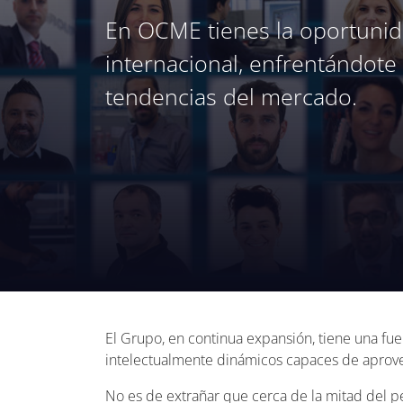
En OCME tienes la oportunid
internacional, enfrentándote 
tendencias del mercado.
El Grupo, en continua expansión, tiene una fue
intelectualmente dinámicos capaces de aprovec
No es de extrañar que cerca de la mitad del pe