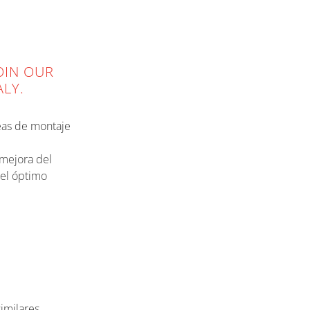
OIN OUR
ALY.
eas de montaje
 mejora del
 el óptimo
imilares.