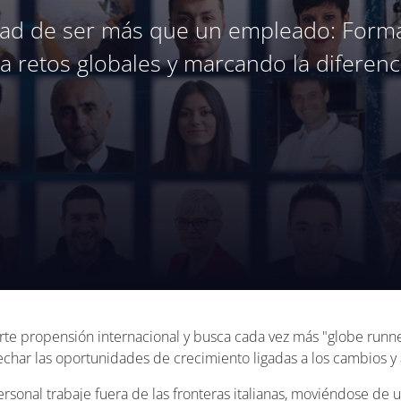
ad de ser más que un empleado: Forma
a retos globales y marcando la diferenci
rte propensión internacional y busca cada vez más "globe runner
har las oportunidades de crecimiento ligadas a los cambios y 
rsonal trabaje fuera de las fronteras italianas, moviéndose de