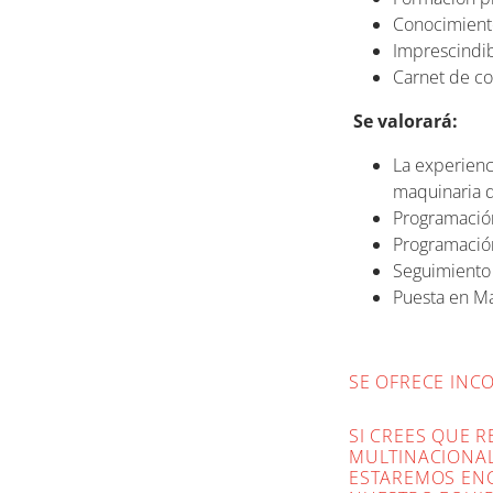
Conocimiento
Imprescindibl
Carnet de c
Se valorará:
La experienc
maquinaria de
Programación
Programació
Seguimiento 
Puesta en M
SE OFRECE INC
SI CREES QUE 
MULTINACIONAL,
ESTAREMOS ENC