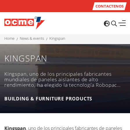
CONTACTENOS
home
news & events
kingspan
KINGSPAN
Kingspan, uno de los principales fabricantes
mundiales de paneles aislantes de alto
rendimiento, ha elegido la tecnología Robopac
para envolver sus productos de forma delicada y
flexible.
BUILDING & FURNITURE PRODUCTS
Kingspan
, uno de los principales fabricantes de paneles