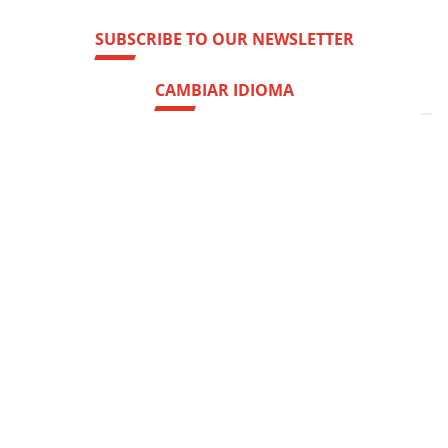
SUBSCRIBE TO OUR NEWSLETTER
CAMBIAR IDIOMA
Hedquarter:
Via del Popolo, 20/A
43122 - Parma (Italy)
Cap. Soc.
€
2.094.052
int.vers
R.E.A.
di Parma n. 162246
Reg.Impr.
di Parma C.F.
P.IVA
00786410340
Company subject to the direction and coordination of
AETNA GROUP HOLDING SPA
web agency extera
© 2026
OCME S.r.l.