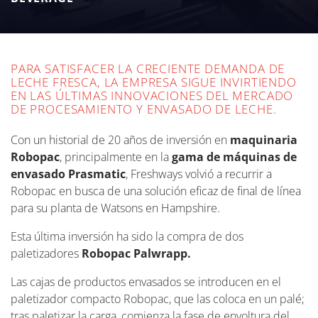
de suministrar más de 500 millones de litros de
leche al año.
PARA SATISFACER LA CRECIENTE DEMANDA DE
LECHE FRESCA, LA EMPRESA SIGUE INVIRTIENDO
EN LAS ÚLTIMAS INNOVACIONES DEL MERCADO
DE PROCESAMIENTO Y ENVASADO DE LECHE.
Con un historial de 20 años de inversión en
maquinaria
Robopac
, principalmente en la
gama de máquinas de
envasado Prasmatic
, Freshways volvió a recurrir a
Robopac en busca de una solución eficaz de final de línea
para su planta de Watsons en Hampshire.
Esta última inversión ha sido la compra de dos
paletizadores
Robopac Palwrapp.
Las cajas de productos envasados se introducen en el
paletizador compacto Robopac, que las coloca en un palé;
tras paletizar la carga, comienza la fase de envoltura del