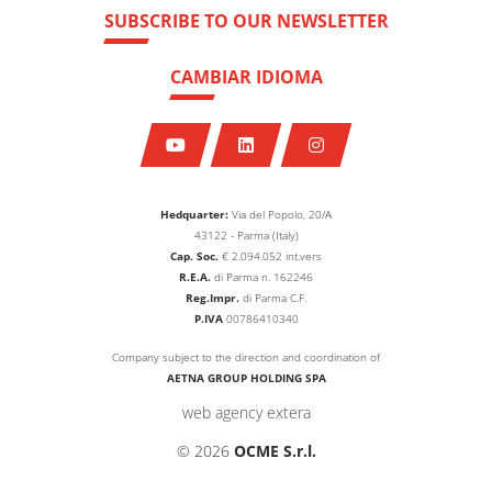
SUBSCRIBE TO OUR NEWSLETTER
CAMBIAR IDIOMA
Hedquarter:
Via del Popolo, 20/A
43122 - Parma (Italy)
Cap. Soc.
€
2.094.052
int.vers
R.E.A.
di Parma n. 162246
Reg.Impr.
di Parma C.F.
P.IVA
00786410340
Company subject to the direction and coordination of
AETNA GROUP HOLDING SPA
web agency extera
© 2026
OCME S.r.l.