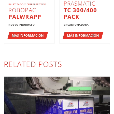
PRASMATIC
PALETIZADO Y DESPALETIZADO
ROBOPAC
TC 300/400
PALWRAPP
PACK
NUEVO PRODUCTO
ENCARTONADORA
MÁS INFORMACIÓN
MÁS INFORMACIÓN
RELATED POSTS