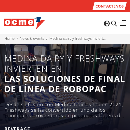
CONTACTENOS
home
news & events
medina dairy y freshways invierten en las soluciones de final de línea de robopac
MEDINA DAIRY Y FRESHWAYS
INVIERTEN EN
LAS SOLUCIONES DE FINAL
DE LÍNEA DE ROBOPAC
Desde su fusión con Medina Dairies Ltd en 2021,
Freshways se ha convertido en uno de los
principales proveedores de productos lácteos del
Reino Unido, con una serie de instalaciones de
producción repartidas por todo el país capaces
BEVERAGE