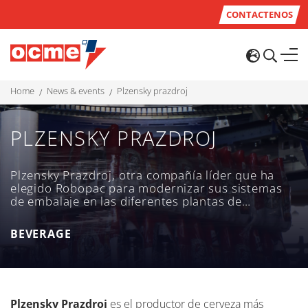
CONTACTENOS
home
news & events
plzensky prazdroj
PLZENSKY PRAZDROJ
Plzensky Prazdroj, otra compañía líder que ha
elegido Robopac para modernizar sus sistemas
de embalaje en las diferentes plantas de
fabricación de la República Checa y Eslovaquia.
BEVERAGE
Plzensky Prazdroj
es el productor de cerveza más