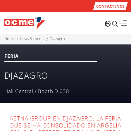
CONTACTENOS
home
news & events
djazagro
FERIA
DJAZAGRO
Hall Central / Booth D 038
AETNA GROUP EN DJAZAGRO, LA FERIA
QUE SE HA CONSOLIDADO EN ARGELIA