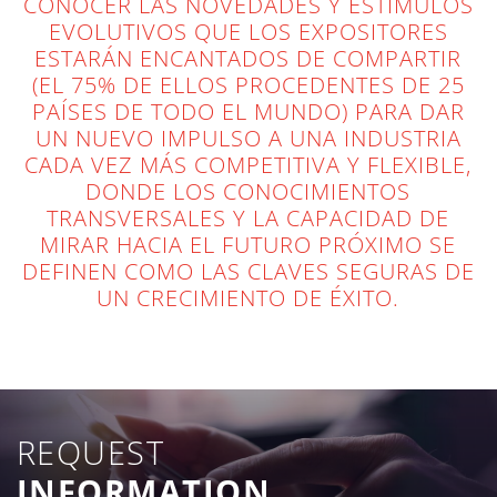
CONOCER LAS NOVEDADES Y ESTÍMULOS
EVOLUTIVOS QUE LOS EXPOSITORES
ESTARÁN ENCANTADOS DE COMPARTIR
(EL 75% DE ELLOS PROCEDENTES DE 25
PAÍSES DE TODO EL MUNDO) PARA DAR
UN NUEVO IMPULSO A UNA INDUSTRIA
CADA VEZ MÁS COMPETITIVA Y FLEXIBLE,
DONDE LOS CONOCIMIENTOS
TRANSVERSALES Y LA CAPACIDAD DE
MIRAR HACIA EL FUTURO PRÓXIMO SE
DEFINEN COMO LAS CLAVES SEGURAS DE
UN CRECIMIENTO DE ÉXITO.
REQUEST
INFORMATION