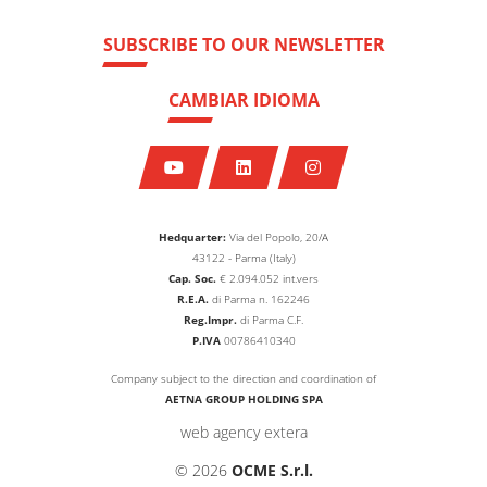
SUBSCRIBE TO OUR NEWSLETTER
CAMBIAR IDIOMA
Hedquarter:
Via del Popolo, 20/A
43122 - Parma (Italy)
Cap. Soc.
€
2.094.052
int.vers
R.E.A.
di Parma n. 162246
Reg.Impr.
di Parma C.F.
P.IVA
00786410340
Company subject to the direction and coordination of
AETNA GROUP HOLDING SPA
web agency extera
© 2026
OCME S.r.l.