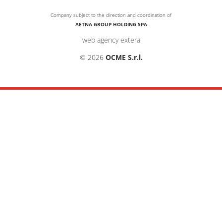
Company subject to the direction and coordination of
AETNA GROUP HOLDING SPA
web agency extera
© 2026
OCME S.r.l.