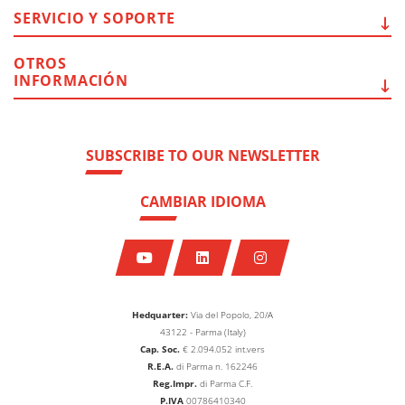
SERVICIO Y
SOPORTE
OTROS
INFORMACIÓN
SUBSCRIBE TO OUR NEWSLETTER
CAMBIAR IDIOMA
Hedquarter:
Via del Popolo, 20/A
43122 - Parma (Italy)
Cap. Soc.
€
2.094.052
int.vers
R.E.A.
di Parma n. 162246
Reg.Impr.
di Parma C.F.
P.IVA
00786410340