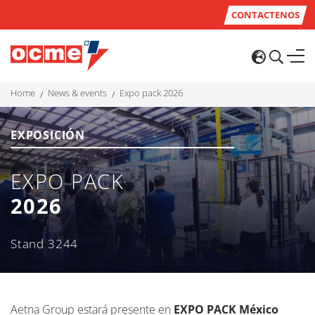
CONTACTENOS
home
news & events
expo pack 2026
EXPOSICIÓN
EXPO PACK
2026
Stand 3244
Aetna Group estará presente en
EXPO PACK México