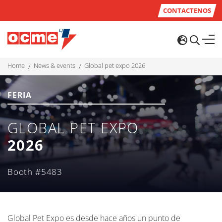
CONTACTENOS
home
news & events
global pet expo 2026
FERIA
GLOBAL PET EXPO
2026
Booth #5483
Global Pet Expo es desde hace años un punto de