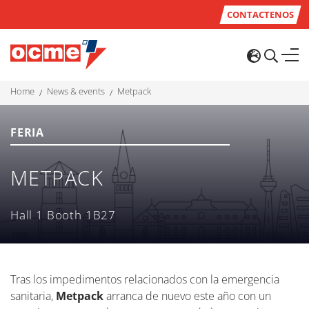
CONTACTENOS
home
news & events
metpack
FERIA
METPACK
Hall 1 Booth 1B27
Tras los impedimentos relacionados con la emergencia
sanitaria,
Metpack
arranca de nuevo este año con un