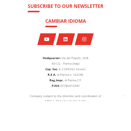
SUBSCRIBE TO OUR NEWSLETTER
CAMBIAR IDIOMA
Hedquarter:
Via del Popolo, 20/A
43122 - Parma (Italy)
Cap. Soc.
€
2.094.052
int.vers
R.E.A.
di Parma n. 162246
Reg.Impr.
di Parma C.F.
P.IVA
00786410340
Company subject to the direction and coordination of
AETNA GROUP HOLDING SPA
web agency extera
© 2026
OCME S.r.l.