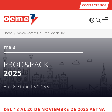
CONTACTENOS
home
news & events
prod&pack 2025
FERIA
PROD&PACK
2025
Hall 6, stand F54-G53
DEL 18 AL 20 DE NOVIEMBRE DE
2025
AETNA