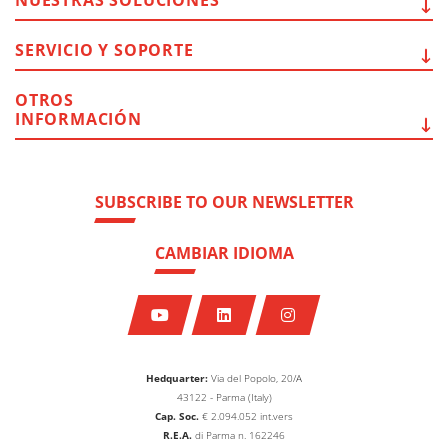
SERVICIO Y
SOPORTE
OTROS
INFORMACIÓN
SUBSCRIBE TO OUR NEWSLETTER
CAMBIAR IDIOMA
Hedquarter:
Via del Popolo, 20/A
43122 - Parma (Italy)
Cap. Soc.
€
2.094.052
int.vers
R.E.A.
di Parma n. 162246