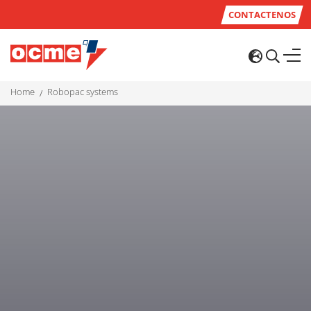
CONTACTENOS
home
robopac systems