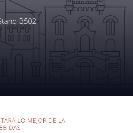
 Stand B502
EB
CÓMO LLEGAR
NTARÁ LO MEJOR DE LA
EBIDAS