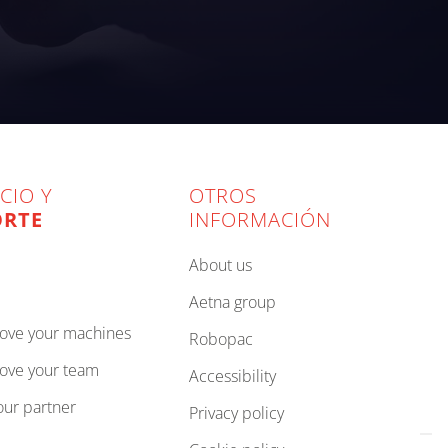
CIO Y
OTROS
ORTE
INFORMACIÓN
about us
aetna group
rove your machines
robopac
rove your team
accessibility
your partner
privacy policy