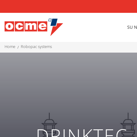
SU 
home
robopac systems
DRINKTEC