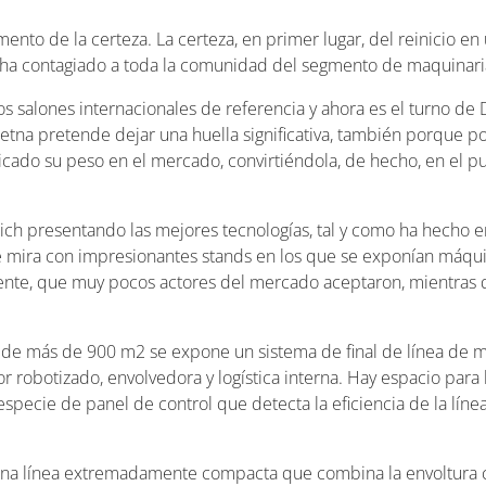
nto de la certeza. La certeza, en primer lugar, del reinicio e
ha contagiado a toda la comunidad del segmento de maquinari
os salones internacionales de referencia y ahora es el turno de
tna pretende dejar una huella significativa, también porque po
ado su peso en el mercado, convirtiéndola, de hecho, en el pun
ch presentando las mejores tecnologías, tal y como ha hecho en 
e mira con impresionantes stands en los que se exponían máqu
liente, que muy pocos actores del mercado aceptaron, mientras
cio de más de 900 m2 se expone un sistema de final de línea de
or robotizado, envolvedora y logística interna. Hay espacio para
especie de panel de control que detecta la eficiencia de la lín
na línea extremadamente compacta que combina la envoltura con 