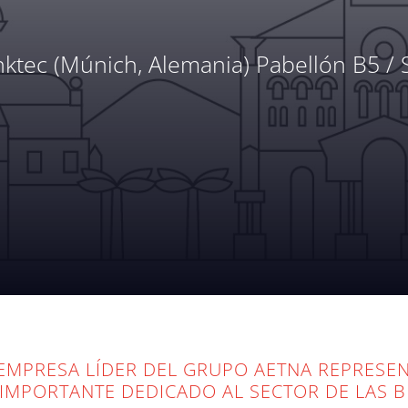
nktec (Múnich, Alemania) Pabellón B5 /
DIR UNA ENTRADA
VISITE EL SITIO W
GRATIS
DE LA FERIA
A EMPRESA LÍDER DEL GRUPO AETNA REPRESE
IMPORTANTE DEDICADO AL SECTOR DE LAS B