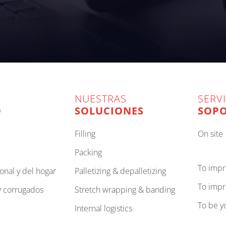
NUESTRAS
SERVI
O
SOLUCIONES
SOP
filling
on site
packing
to imp
onal y del hogar
palletizing & depalletizing
to imp
 y corrugados
stretch wrapping & banding
to be 
internal logistics