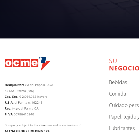
SU
NEGOCI
bebidas
Hedquarter:
Via del Popolo, 20/A
43122 - Parma (Italy)
comida
Cap. Soc.
€
2.094.052
int.vers
R.E.A.
di Parma n. 162246
cuidado pers
Reg.Impr.
di Parma C.F.
P.IVA
00786410340
papel, tejido
Company subject to the direction and coordination of
lubricantes
AETNA GROUP HOLDING SPA