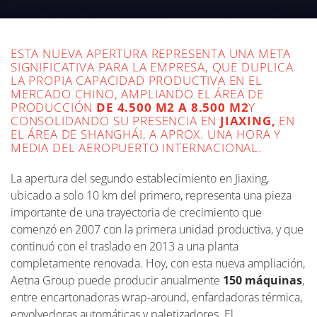
clientes y colaboradores locales e
internacionales.
ESTA NUEVA APERTURA REPRESENTA UNA META
SIGNIFICATIVA PARA LA EMPRESA, QUE DUPLICA
LA PROPIA CAPACIDAD PRODUCTIVA EN EL
MERCADO CHINO, AMPLIANDO EL ÁREA DE
PRODUCCIÓN
DE 4.500 M
2
A 8.500 M
2
Y
CONSOLIDANDO SU PRESENCIA EN
JIAXING,
EN
EL ÁREA DE SHANGHÁI, A APROX. UNA HORA Y
MEDIA DEL AEROPUERTO INTERNACIONAL.
La apertura del segundo establecimiento en Jiaxing,
ubicado a solo 10 km del primero, representa una pieza
importante de una trayectoria de crecimiento que
comenzó en 2007 con la primera unidad productiva, y que
continuó con el traslado en 2013 a una planta
completamente renovada. Hoy, con esta nueva ampliación,
Aetna Group puede producir anualmente
150 máquinas
,
entre encartonadoras wrap-around, enfardadoras térmica,
envolvedoras automáticas y paletizadores. El