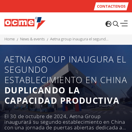
CONTACTENOS
home
news & events
aetna group inaugura el segundo establecimiento en china duplicando la capacidad productiva
AETNA GROUP INAUGURA EL
SEGUNDO
ESTABLECIMIENTO EN CHINA
DUPLICANDO LA
CAPACIDAD PRODUCTIVA
El 30 de octubre de 2024, Aetna Group
inaugurará su segundo establecimiento en China
con una jornada de puertas abiertas dedicada a