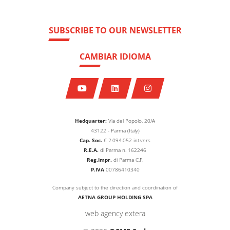
SUBSCRIBE TO OUR NEWSLETTER
CAMBIAR IDIOMA
Hedquarter:
Via del Popolo, 20/A
43122 - Parma (Italy)
Cap. Soc.
€
2.094.052
int.vers
R.E.A.
di Parma n. 162246
Reg.Impr.
di Parma C.F.
P.IVA
00786410340
Company subject to the direction and coordination of
AETNA GROUP HOLDING SPA
web agency extera