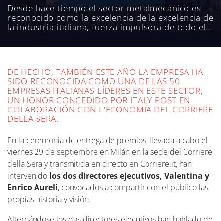
Desde hace tiempo el sector metalmecánico es
reconocido como la excelencia de la excelencia de
la industria italiana, fuerza impulsora de todo el
sistema económico del país. En este escenario de
éxito extraordinario, Aetna Group brilla como un
ejemplo luminoso de crecimiento e innovación.
DE HECHO, TAMBIÉN ESTE AÑO LA EMPRESA HA
SIDO RECONOCIDA COMO UNA DE LAS 50
EMPRESAS ITALIANAS LÍDERES EN ESTE SECTOR,
UN HONOR CONCEDIDO POR ITALY POST EN
COLABORACIÓN CON L'ECONOMIA DEL CORRIERE
DELLA SERA.
En la ceremonia de entrega de premios, llevada a cabo el
viernes 29 de septiembre en Milán en la sede del Corriere
della Sera y transmitida en directo en Corriere.it, han
intervenido
los dos directores ejecutivos, Valentina y
Enrico Aureli
, convocados a compartir con el público las
propias historia y visión.
Alternándose los dos directores ejecutivos han hablado de