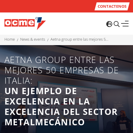
CONTACTENOS
home
news & events
aetna group entre las mejores 50 empresas de italia: un ejemplo de excelencia en la excelencia del sector metalmecánico
AETNA GROUP ENTRE LAS
MEJORES 50 EMPRESAS DE
ITALIA:
UN EJEMPLO DE
EXCELENCIA EN LA
EXCELENCIA DEL SECTOR
METALMECÁNICO