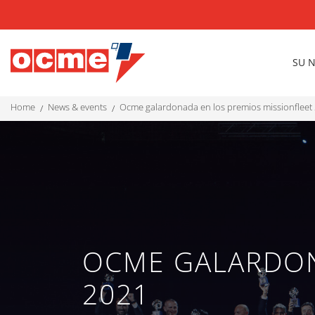
SU 
home
news & events
ocme galardonada en los premios missionfleet 
OCME GALARDON
2021