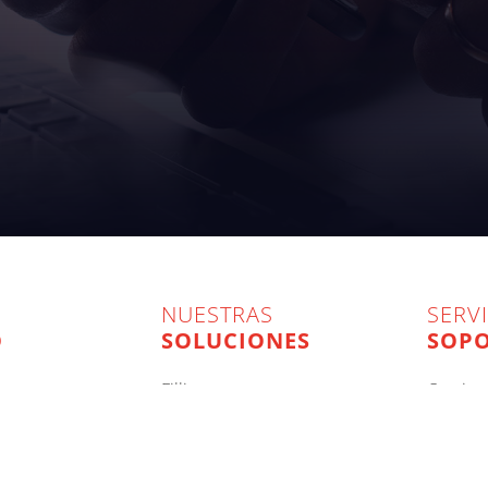
NUESTRAS
SERVI
O
SOLUCIONES
SOP
filling
on site
packing
to imp
onal y del hogar
palletizing & depalletizing