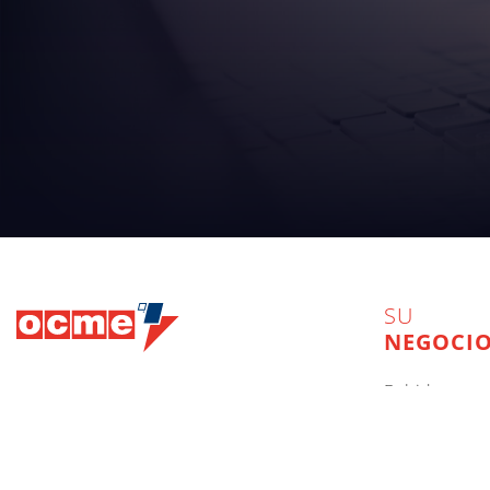
SU
NEGOCI
bebidas
Hedquarter:
Via del Popolo, 20/A
43122 - Parma (Italy)
comida
Cap. Soc.
€
2.094.052
int.vers
R.E.A.
di Parma n. 162246
cuidado pers
Reg.Impr.
di Parma C.F.