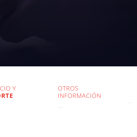
CIO Y
OTROS
ORTE
INFORMACIÓN
about us
aetna group
rove your machines
robopac